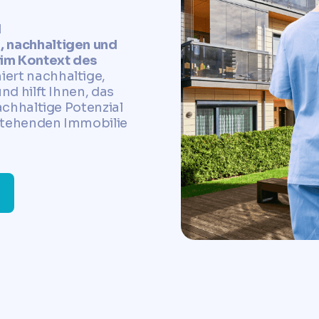
d
, nachhaltigen und
 im Kontext des
ert nachhaltige,
nd hilft Ihnen, das
achhaltige Potenzial
stehenden Immobilie