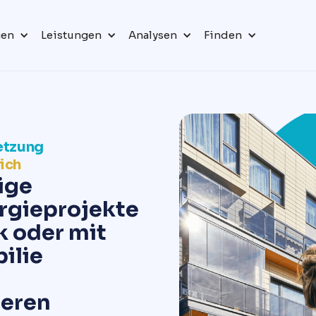
gen
Leistungen
Analysen
Finden
etzung
lich
ige
rgieprojekte
k oder mit
ilie
ieren