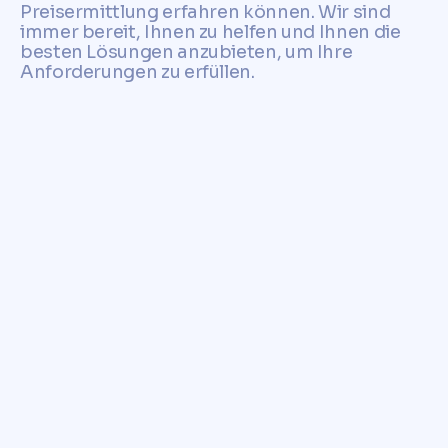
Preisermittlung erfahren können. Wir sind
immer bereit, Ihnen zu helfen und Ihnen die
besten Lösungen anzubieten, um Ihre
Anforderungen zu erfüllen.
Kontaktieren Sie uns jetzt,
um den Wert Ihres
Grundstücks in Dachau zu
bestimmen und einen Top-
Preis zu erhalten.
Willkommen bei der Top-
Preisermittlung für Grundstücke in
Dachau. Wir bieten Ihnen eine
einzigartige Möglichkeit, den Wert
Ihres Grundstücks zu bestimmen,