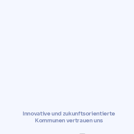
vereinbaren Sie einen Termin für
die Preisermittlung. Mit unseren
Ergebnissen sind Sie bestens
gerüstet für den Verkauf oder die
Vermietung Ihrer Immobilie und
können einen optimalen Preis
erzielen.
✓ Jetzt Grundstückspreis
ermitteln
Innovative und zukunftsorientierte
Kommunen vertrauen uns