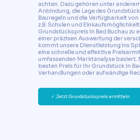
achten. Dazu gehören unter anderem 
Anbindung, die Lage des Grundstücks
Bauregeln und die Verfügbarkeit von
z.B. Schulen und Einkaufsmöglichkei
Grundstückspreis in Bad Buchau zu er
einer präzisen Auswertung der versch
kommt unsere Dienstleistung ins Spie
eine schnelle und effektive Preisermit
umfassenden Marktanalyse basiert. M
besten Preis für Ihr Grundstück in Ba
Verhandlungen oder aufwändige Rec
✓ Jetzt Grundstückspreis ermitteln