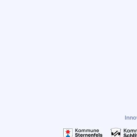
Sie von der ersten Kontaktau
zum erfolgreichen Verkauf beg
Sie von unseren umfassende
Marktkenntnissen und unsere
Analysetools und maximieren
Ihres Grundstücks. Kontaktier
und lassen Sie sich von unse
professionellen Service über
Inno