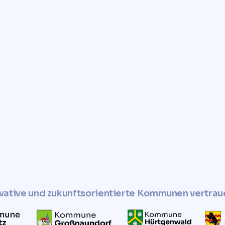
✓ 
fnahme bis hin
leitet. Profitieren
n
n innovativen
 Sie den Wert
en Sie uns jetzt
rem
zeugen.
vative und zukunftsorientierte Kommunen vertrau