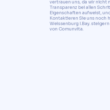
vertrauen uns, da wir nich
Transparenz bei allen Schri
Eigenschaften aufweist, und
Kontaktieren Sie uns noch 
Weissenburg I.Bay. steigern
von Comunvita.
Vertrauen Sie auf Comunv
zuverlässige und kosten