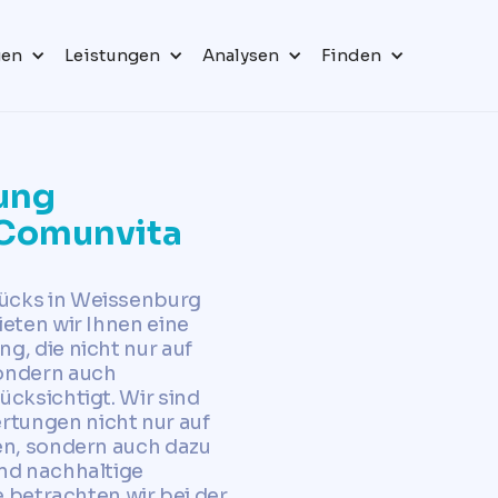
gen
Leistungen
Analysen
Finden
ung
- Comunvita
ücks in Weissenburg
ieten wir Ihnen eine
g, die nicht nur auf
sondern auch
ücksichtigt. Wir sind
tungen nicht nur auf
en, sondern auch dazu
und nachhaltige
e betrachten wir bei der