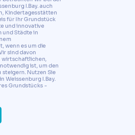
senburg I.Bay. auch
, Kindertagesstätten
is für Ihr Grundstück
te und innovative
 und Städte in
inem
, wenn es um die
ir sind davon
 wirtschaftlichen,
notwendig ist, um den
 steigern. Nutzen Sie
n Weissenburg I.Bay.
res Grundstücks -