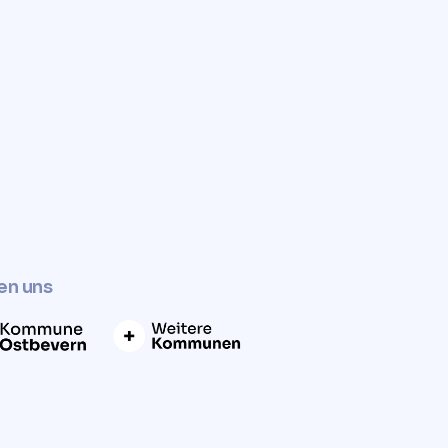
✓
Jetzt Grundstückswert ermitteln
en uns