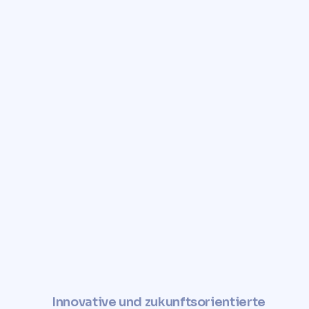
Vertrauen Sie auf Comunvita,
um eine schnelle,
zuverlässige und kostenlose
Bewertung Ihres
Grundstücks zu erhalten.
Verbessern Sie den Wert Ihres
Grundstücks und nutzen Sie es auf
nachhaltige und soziale Weise.
✓
Jetzt Grundstückswert
ermitteln
Innovative und zukunftsorientierte