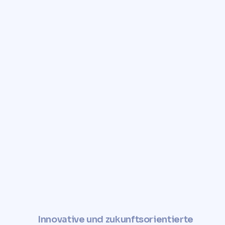
Vertrauen Sie auf Comunvita,
um eine schnelle,
zuverlässige und kostenlose
Bewertung Ihres
Grundstücks zu erhalten.
Verbessern Sie den Wert Ihres
Grundstücks und nutzen Sie es auf
nachhaltige und soziale Weise.
✓
Jetzt Grundstückswert
ermitteln
Innovative und zukunftsorientierte