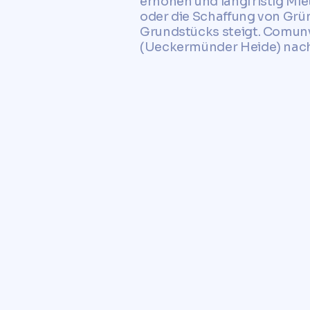
erhöhen und langfristig Mi
oder die Schaffung von Grü
Grundstücks steigt. Comunv
(Ueckermünder Heide) nachh