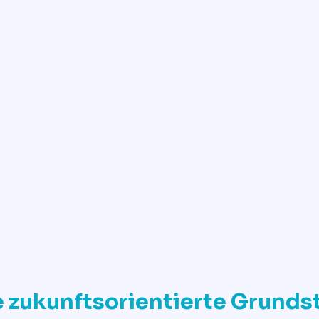
✓
Jetzt Grundstückswert ermitteln
e zukunftsorientierte Grund