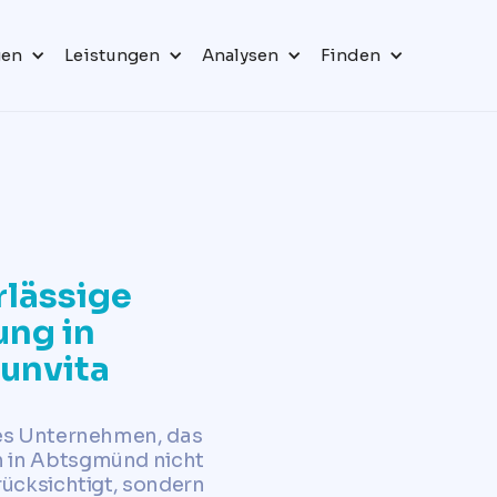
gen
Leistungen
Analysen
Finden
rlässige
ng in
unvita
tes Unternehmen, das
n in Abtsgmünd nicht
rücksichtigt, sondern