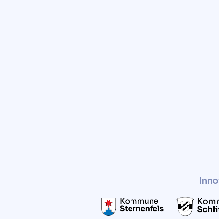
Vertrauen Sie auf Comunv
zuverlässige und kosten
Grundstücks zu erhalten.
Verbessern Sie den Wert I
und nutzen Sie es auf nachha
Weise.
Inno