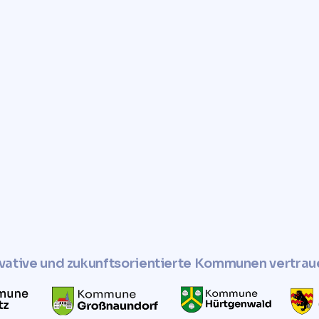
ita, um eine schnelle,
lose Bewertung Ihres
hres Grundstücks
ltige und soziale
vative und zukunftsorientierte Kommunen vertrau