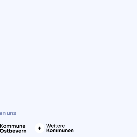
✓
Jetzt Grundstückswert ermitteln
en uns