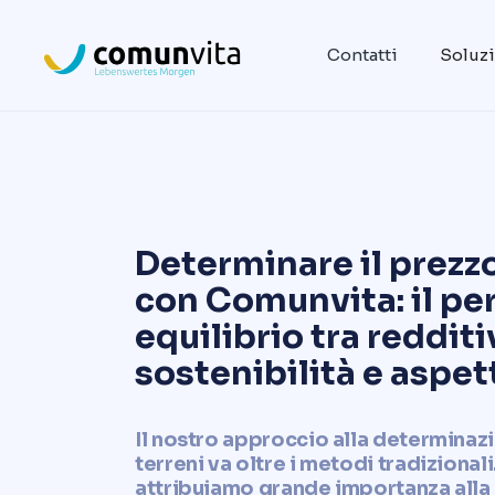
Contatti
Soluz
Determinare il prezz
con Comunvita: il pe
equilibrio tra redditi
sostenibilità e aspett
Il nostro approccio alla determinaz
terreni va oltre i metodi tradizional
attribuiamo grande importanza alla 