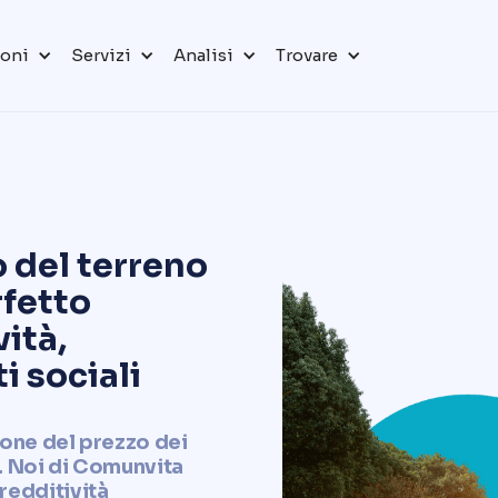
ioni
Servizi
Analisi
Trovare
o del terreno
rfetto
vità,
i sociali
ione del prezzo dei
i. Noi di Comunvita
redditività