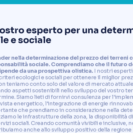
vostro esperto per una deter
le e sociale
ader nella determinazione del prezzo dei terreni 
esponsabilità sociale. Comprendiamo che il futuro 
pende da una prospettiva olistica.
I nostri espert
eri ecologici e sociali per ottenere il miglior prezz
non teniamo conto solo del valore di mercato attual
rando aspetti sostenibili nello sviluppo del vostro 
rmine. Siamo lieti di fornirvi consulenza per l'imple
i vista energetico, l'integrazione di energie rinnovabi
ortante che prendiamo in considerazione nella dete
iamo le infrastrutture della zona, la disponibilità di 
rvizi sociali. Creando comunità vivibili e inclusive,
ibuiamo anche allo sviluppo positivo della regione 