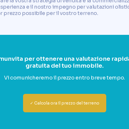
are la vostra strategia di vendita e la commercializ
erienza e il nostro impegno per valutazioni olistic
or prezzo possibile per il vostro terreno.
munvita per ottenere una valutazione rapida
gratuita del tuo immobile.
Vi comunicheremo il prezzo entro breve tempo.
✓ Calcola ora il prezzo del terreno