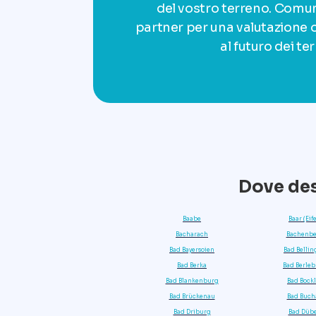
del vostro terreno. Comunv
partner per una valutazione o
al futuro dei ter
Dove des
Baabe
Baar (Eife
Bacharach
Bachenbe
Bad Bayersoien
Bad Belli
Bad Berka
Bad Berle
Bad Blankenburg
Bad Bockl
Bad Brückenau
Bad Buch
Bad Driburg
Bad Düb