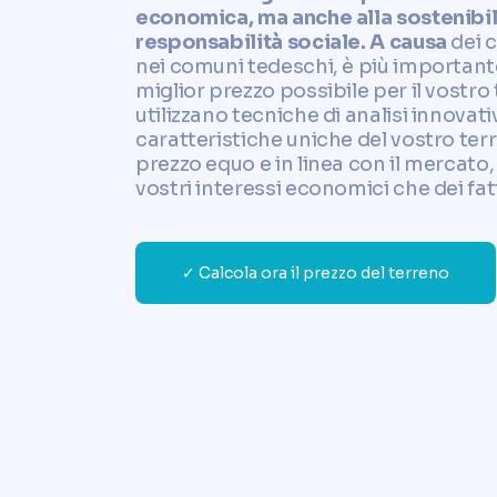
economica, ma anche alla sostenibili
responsabilità sociale. A causa
dei 
nei comuni tedeschi, è più important
miglior prezzo possibile per il vostro 
utilizzano tecniche di analisi innovati
caratteristiche uniche del vostro te
prezzo equo e in linea con il mercato,
vostri interessi economici che dei fatt
✓ Calcola ora il prezzo del terreno