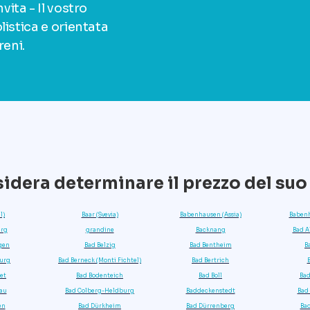
ita - Il vostro
listica e orientata
reni.
idera determinare il prezzo del suo
l)
Baar (Svevia)
Babenhausen (Assia)
Babenh
rg
grandine
Backnang
Bad A
ngen
Bad Belzig
Bad Bentheim
B
burg
Bad Berneck (Monti Fichtel)
Bad Bertrich
et
Bad Bodenteich
Bad Boll
Ba
au
Bad Colberg-Heldburg
Baddeckenstedt
Bad
en
Bad Dürkheim
Bad Dürrenberg
Ba