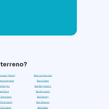
 terreno?
ausen (Svevia)
Bach sul Danubio
lexandersbad
Bad Arolsen
adbergen
Bad Bergzabern
Bad Bibra
Bad Birnbach
d Brambach
Bad Breisig
 Ditzenbach
Bad Doberan
d Dürrheim
Bad Eilsen