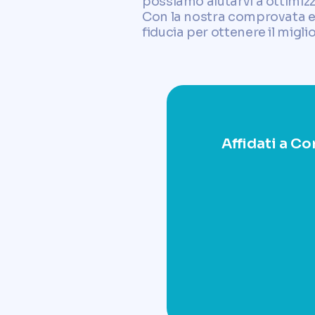
possiamo aiutarvi a ottimizz
Con la nostra comprovata esp
fiducia per ottenere il migli
Affidati a Co