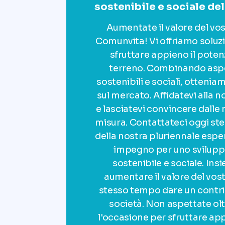
sostenibile e sociale del
Aumentate il valore del vo
Comunvita! Vi offriamo soluzi
sfruttare appieno il poten
terreno. Combinando aspe
sostenibili e sociali, otteniam
sul mercato. Affidatevi alla
e lasciatevi convincere dalle 
misura. Contattateci oggi ste
della nostra pluriennale espe
impegno per uno svilupp
sostenibile e sociale. In
aumentare il valore del vost
stesso tempo dare un contrib
società. Non aspettate olt
l'occasione per sfruttare app