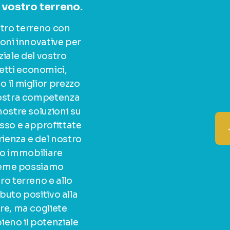
 vostro terreno.
stro terreno con
oni innovative per
ziale del vostro
tti economici,
o il miglior prezzo
 nostra competenza
nostre soluzioni su
sso e approfittate
rienza e del nostro
o immobiliare
sieme possiamo
ro terreno e allo
uto positivo alla
re, ma cogliete
ieno il potenziale