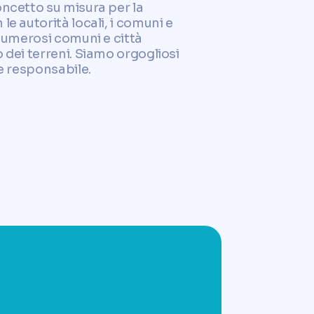
oncetto su misura per la
e autorità locali, i comuni e
 Numerosi comuni e città
 dei terreni. Siamo orgogliosi
e responsabile.