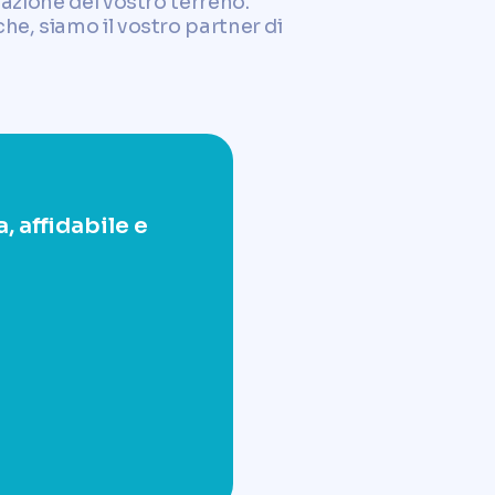
zazione del vostro terreno.
he, siamo il vostro partner di
, affidabile e