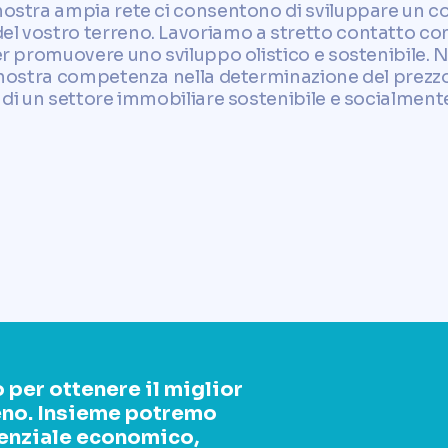
 nostra ampia rete ci consentono di sviluppare un c
l vostro terreno. Lavoriamo a stretto contatto con l
per promuovere uno sviluppo olistico e sostenibile.
a nostra competenza nella determinazione del prezzo
e di un settore immobiliare sostenibile e socialment
 per ottenere il miglior
reno. Insieme potremo
otenziale economico,