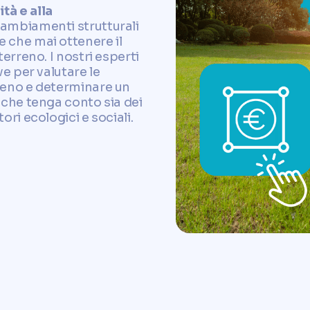
tà e alla
cambiamenti strutturali
e che mai ottenere il
terreno. I nostri esperti
ve per valutare le
rreno e determinare un
 che tenga conto sia dei
ori ecologici e sociali.