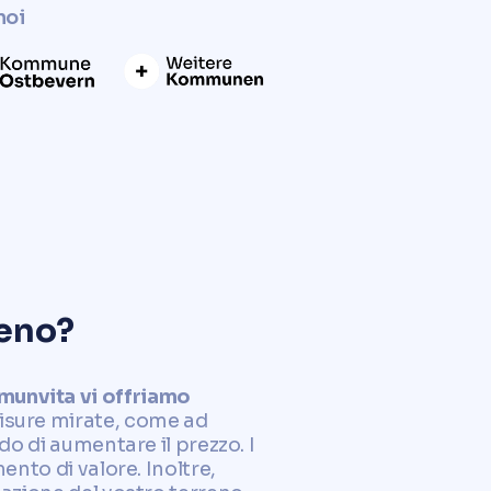
noi
reno?
omunvita vi offriamo
isure mirate, come ad
do di aumentare il prezzo. I
ento di valore. Inoltre,