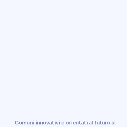
Affidati a Comunvita per
ottenere una valutazione
rapida, affidabile e gratuita
del tuo immobile.
Aumentate il valore del vostro
terreno e sfruttatelo in modo
sostenibile e sociale.
✓
Calcola ora il valore del
terreno
Comuni innovativi e orientati al futuro si