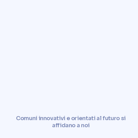
ottenere una valutazione
rapida, affidabile e gratuita
del tuo immobile.
Aumentate il valore del vostro
terreno e sfruttatelo in modo
sostenibile e sociale.
✓
Calcola ora il valore del
terreno
Comuni innovativi e orientati al futuro si
affidano a noi