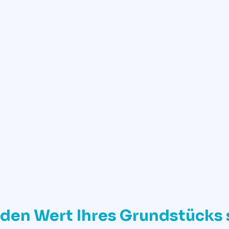
✓
Determine property value now
den Wert Ihres Grundstücks 