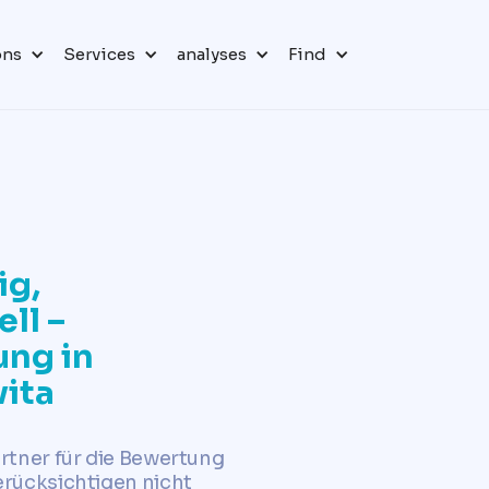
ons
Services
analyses
Find
ig,
ll –
ng in
ita
artner für die Bewertung
erücksichtigen nicht