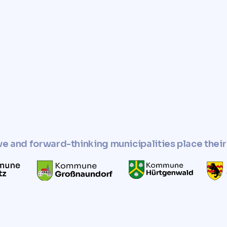
e you with a fast, reliable,
r property.
perty and use it in
esponsible manner.
ve and forward-thinking municipalities place their 