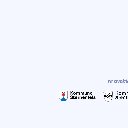
Trust Comunvita to provid
and free valuation of you
Enhance the value of your pro
a sustainable and socially r
Innovati