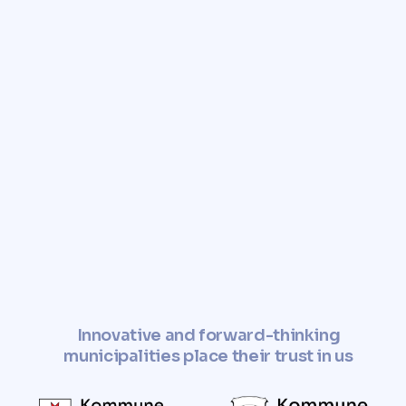
free valuation of your
property.
Enhance the value of your property
and use it in a sustainable and
socially responsible manner.
✓
Determine property value
now
Innovative and forward-thinking
municipalities place their trust in us